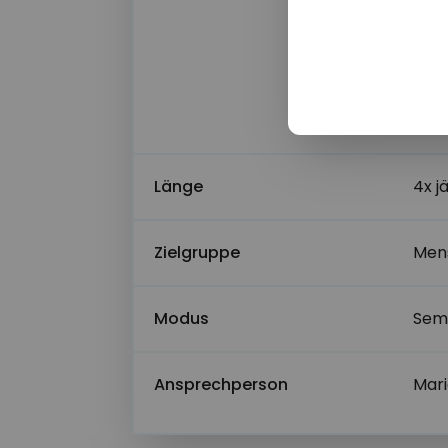
part
gesa
Schü
Name der Schu
Die
Länge
4x j
Bevorzugter Z
Zielgruppe
Mens
Alternativer Z
Modus
Semi
Ansprechperson
Mari
Nachricht*