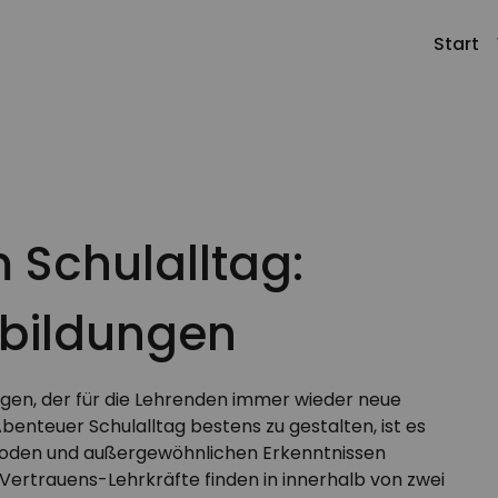
Start
Klassengemeinschaft gestalten
Profil
Kontakt
Schule gestalten
Team
Jobs
m Schulalltag:
Alle Angebote
Meilenstei
tbildungen
ungen, der für die Lehrenden immer wieder neue
enteuer Schulalltag bestens zu gestalten, ist es
thoden und außergewöhnlichen Erkenntnissen
 Vertrauens-Lehrkräfte finden in innerhalb von zwei