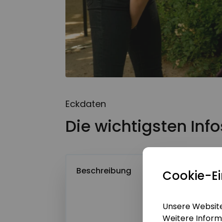
Weitere
Eckdaten
Name*
Die wichtigsten Inf
E-Mail-Adress
Beschreibung
Die 
Cookie-Ei
Hera
mit 
SV-L
Unsere Website
Frag
Weitere Infor
Telefonnumme