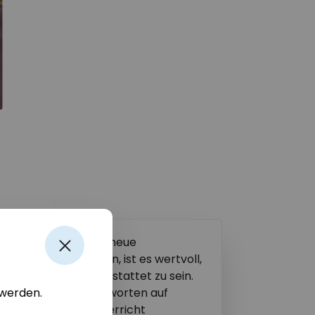
hrenden immer wieder neue
estens zu gestalten, ist es wertvoll,
rkenntnissen ausgestattet zu sein.
b von zwei Tagen Antworten auf
 werden.
talte ich meinen Unterricht