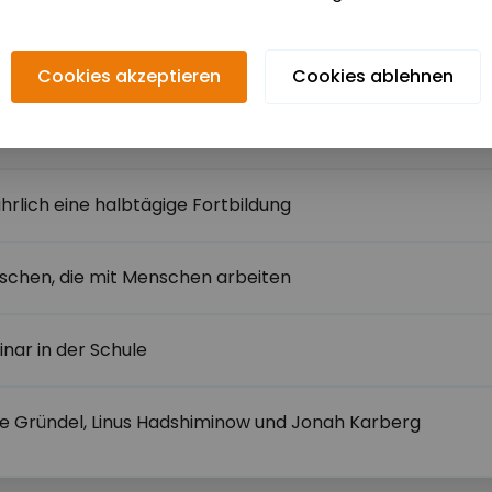
izipativ?". Durch ein geschärftes Partizipationsverständni
mten Schule, ihren Alltag für alle Akteure partizipativer 
lervertretung gezielt zu unterstützen.
Cookies akzeptieren
Cookies ablehnen
le
ses Angebot baut auf dem Basisangebot auf und kann n
ährlich eine halbtägige Fortbildung
eitraum
chen, die mit Menschen arbeiten
eitraum
nar in der Schule
e Gründel, Linus Hadshiminow und Jonah Karberg